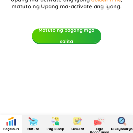
matuto ng
Upang ma-activate ang iyong
.
Matuto ng bagong mga
salita
Pagsusuri
Matuto
Pag-uusap
Sumulat
Mga
Diksiyonaryo
Kaganapan