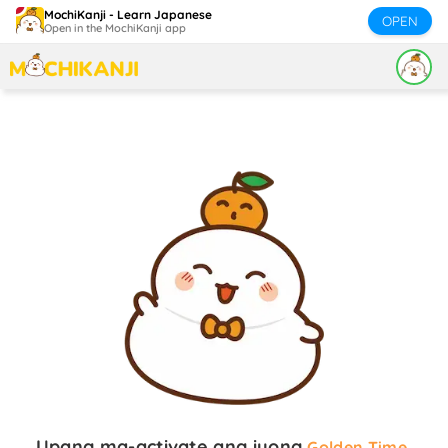
MochiKanji - Learn Japanese
OPEN
Open in the MochiKanji app
Upang ma-activate ang iyong
,
Golden Time