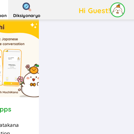
Hi Guest!
pan
Diksiyonaryo