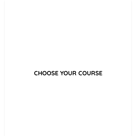
Learn Japanese Vocabulary and Kanji - MochiKanji Website
CHOOSE YOUR COURSE