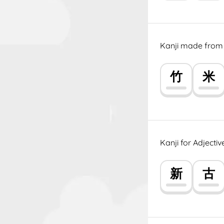
Kanji made from p
竹
米
Kanji for Adjectiv
新
古