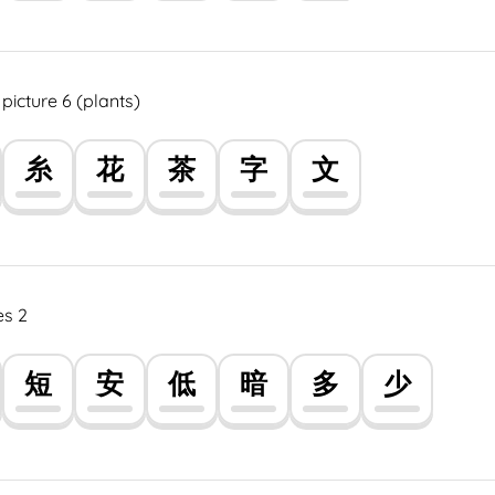
icture 6 (plants)
糸
花
茶
字
文
es 2
短
安
低
暗
多
少