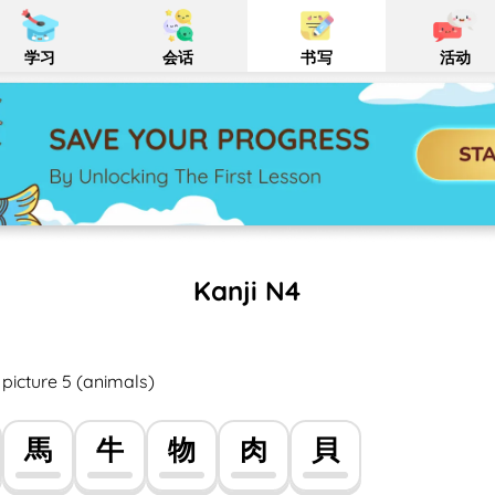
学习
会话
书写
活动
Kanji N4
picture 5 (animals)
馬
牛
物
肉
貝