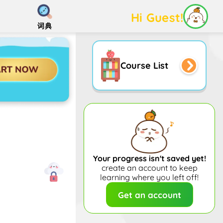
Hi Guest!
词典
Course List
Your progress isn't saved yet!
create an account to keep
learning where you left off!
Get an account