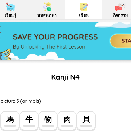
เรียนรู้
บทสนทนา
เขียน
กิจกรรม
Kanji N4
picture 5 (animals)
馬
牛
物
肉
貝