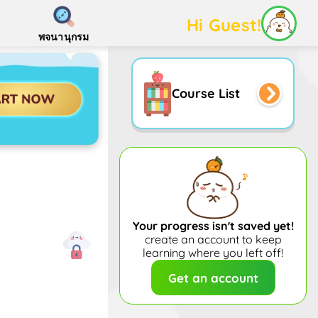
Hi Guest!
พจนานุกรม
Course List
Your progress isn't saved yet!
create an account to keep
learning where you left off!
Get an account