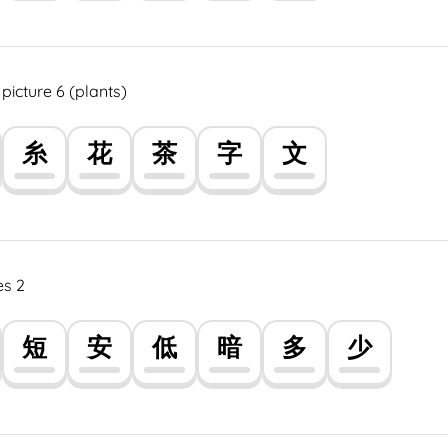
icture 6 (plants)
糸
花
茶
字
文
es 2
短
安
低
暗
多
少