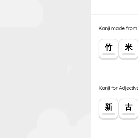
Kanji made from p
竹
米
Kanji for Adjectiv
新
古