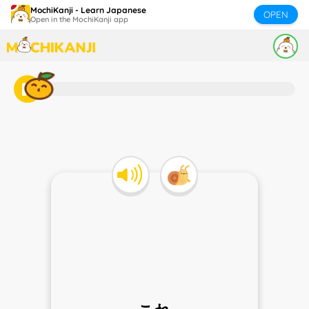
MochiKanji - Learn Japanese
OPEN
Open in the MochiKanji app