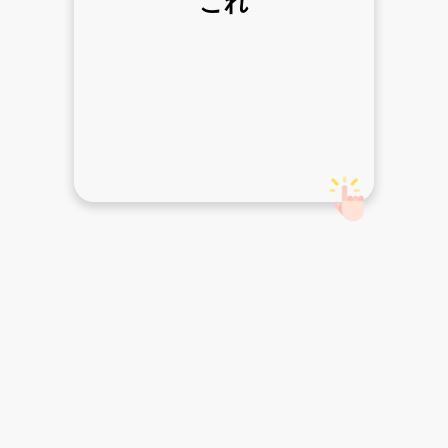
これ
cái này
Ôn tập
Học từ mới
Giao tiếp
Kanji
Sự kiện
Từ điển