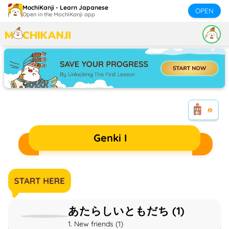
MochiKanji - Learn Japanese
OPEN
Open in the MochiKanji app
Genki I
あたらしいともだち (1)
1. New friends (1)