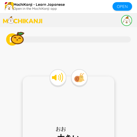
MochiKanji - Learn Japanese
OPEN
Open in the MochiKanji app
おお