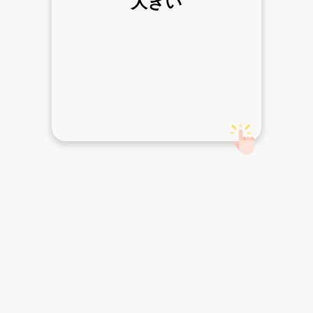
大
きい
big
复习
学习
会话
书写
活动
词典