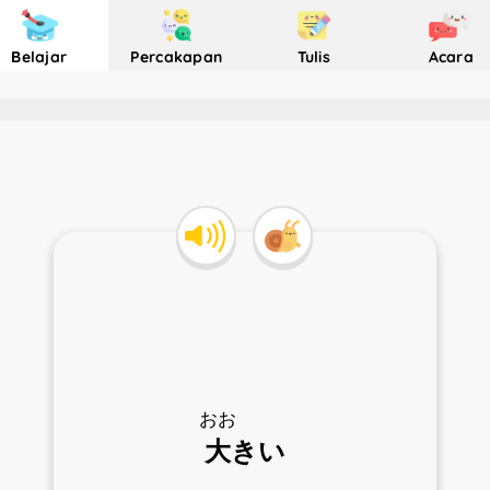
Belajar
Percakapan
Tulis
Acara
おお
大
きい